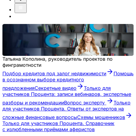
Про финансы
Для вдумчивых и ответственных людей
Татьяна Кополина, руководитель проектов по
финграмотности
Подбор кредитов под залог недвижимости
Помощь
в осознанном выборе кредитного
предложения
Секретные видео
Только для
участников Процента: записи вебинаров, экспертные
разборы и рекомендации
Вопрос эксперту
Только
для участников Процента. Ответы от экспертов на
сложные финансовые вопросы
Схемы мошенников
Только для участников Процента. Справочник
с излюбленными приёмами аферистов