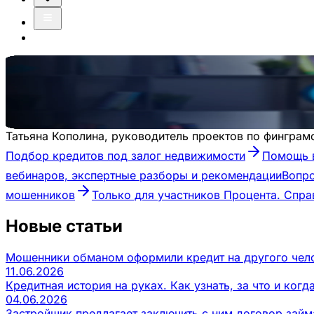
Про финансы
Для вдумчивых и ответственных людей
Татьяна Кополина, руководитель проектов по финграм
Подбор кредитов под залог недвижимости
Помощь в
вебинаров, экспертные разборы и рекомендации
Вопр
мошенников
Только для участников Процента. Спр
Новые статьи
Мошенники обманом оформили кредит на другого чело
11.06.2026
Кредитная история на руках. Как узнать, за что и ког
04.06.2026
Застройщик предлагает заключить с ним договор займа