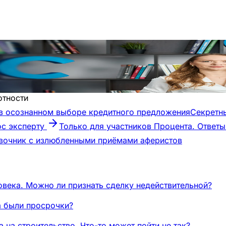
отности
 осознанном выборе кредитного предложения
Секретн
ос эксперту
Только для участников Процента. Ответ
авочник с излюбленными приёмами аферистов
века. Можно ли признать сделку недействительной?
да были просрочки?
 на строительство. Что-то может пойти не так?