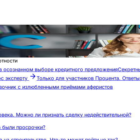
отности
 осознанном выборе кредитного предложения
Секретн
ос эксперту
Только для участников Процента. Ответ
авочник с излюбленными приёмами аферистов
века. Можно ли признать сделку недействительной?
да были просрочки?
 на строительство. Что-то может пойти не так?