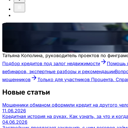
Про финансы
Для вдумчивых и ответственных людей
Татьяна Кополина, руководитель проектов по финграм
Подбор кредитов под залог недвижимости
Помощь в
вебинаров, экспертные разборы и рекомендации
Вопр
мошенников
Только для участников Процента. Спр
Новые статьи
Мошенники обманом оформили кредит на другого чело
11.06.2026
Кредитная история на руках. Как узнать, за что и ког
04.06.2026
Застройщик предлагает заключить с ним договор займа